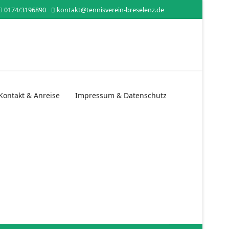
0174/3196890
kontakt@tennisverein-breselenz.de
Kontakt & Anreise
Impressum & Datenschutz